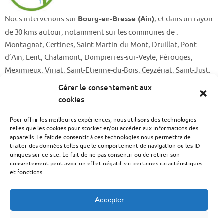
Nous intervenons sur
Bourg-en-Bresse (Ain)
, et dans un rayon
de 30 kms autour, notamment sur les communes de :
Montagnat, Certines, Saint-Martin-du-Mont, Druillat, Pont
d’Ain, Lent, Chalamont, Dompierres-sur-Veyle, Pérouges,
Meximieux, Viriat, Saint-Etienne-du-Bois, Ceyzériat, Saint-Just,
Saint-Etienne-du Bois, Jasseron,…
Gérer le consentement aux
cookies
Pour offrir les meilleures expériences, nous utilisons des technologies
telles que les cookies pour stocker et/ou accéder aux informations des
appareils. Le fait de consentir à ces technologies nous permettra de
traiter des données telles que le comportement de navigation ou les ID
uniques sur ce site. Le fait de ne pas consentir ou de retirer son
MENTIONS LEGALES
POLITIQUE DE CONFIDENTIALITÉ
consentement peut avoir un effet négatif sur certaines caractéristiques
et fonctions.
POLITIQUE DE COOKIES (UE)
Accepter
BERNARD plomberie, pompes à chaleur, climatisation, salle de
bains clé en mains